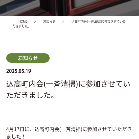
Company
HOME
>
お知らせ
>
込高町内会(一斉清掃)に参加させていた
だきました。
製品・品質保証
Service
お知らせ
設備・機器
Facility&Machine
2025.05.19
込高町内会(一斉清掃)に参加させてい
持続可能な開発目標
ただきました。
SDGs
お知らせ
News
4月17日に、込高町内会(一斉清掃)に参加させていただき
ました！